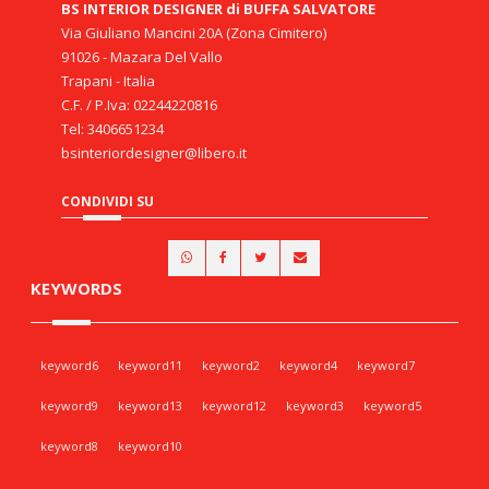
BS INTERIOR DESIGNER di BUFFA SALVATORE
Via Giuliano Mancini 20A (Zona Cimitero)
91026 - Mazara Del Vallo
Trapani - Italia
C.F. / P.Iva: 02244220816
Tel: 3406651234
bsinteriordesigner@libero.it
CONDIVIDI SU
KEYWORDS
keyword6
keyword11
keyword2
keyword4
keyword7
keyword9
keyword13
keyword12
keyword3
keyword5
keyword8
keyword10