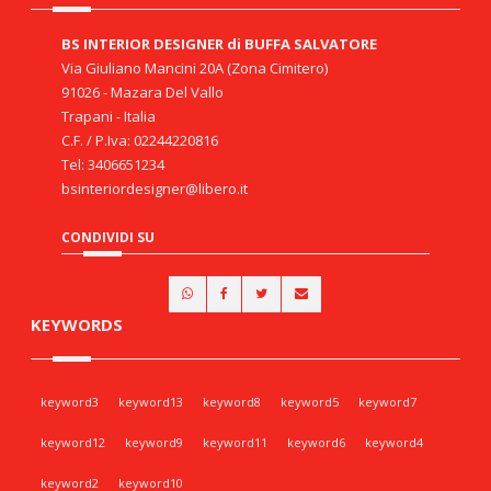
BS INTERIOR DESIGNER di BUFFA SALVATORE
Via Giuliano Mancini 20A (Zona Cimitero)
91026 - Mazara Del Vallo
Trapani - Italia
C.F. / P.Iva: 02244220816
Tel: 3406651234
bsinteriordesigner@libero.it
CONDIVIDI SU
KEYWORDS
keyword3
keyword13
keyword8
keyword5
keyword7
keyword12
keyword9
keyword11
keyword6
keyword4
keyword2
keyword10