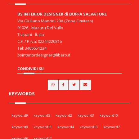
BS INTERIOR DESIGNER di BUFFA SALVATORE
Via Giuliano Mancini 20A (Zona Cimitero)
91026 - Mazara Del Vallo
Trapani - Italia
C.F. / P.Iva: 02244220816
Tel: 3406651234
bsinteriordesigner@libero.it
CONDIVIDI SU
KEYWORDS
keyword9
keyword5
keyword2
keyword3
keyword10
keyword8
keyword11
keyword4
keyword13
keyword7
keyword6
keyword12