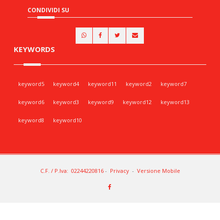
CONDIVIDI SU
KEYWORDS
keyword5
keyword4
keyword11
keyword2
keyword7
keyword6
keyword3
keyword9
keyword12
keyword13
keyword8
keyword10
C.F. / P.Iva: 02244220816
-
Privacy
-
Versione Mobile