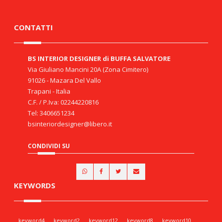
CONTATTI
BS INTERIOR DESIGNER di BUFFA SALVATORE
Via Giuliano Mancini 20A (Zona Cimitero)
91026 - Mazara Del Vallo
Trapani - Italia
C.F. / P.Iva: 02244220816
Tel: 3406651234
bsinteriordesigner@libero.it
CONDIVIDI SU
KEYWORDS
keyword4
keyword2
keyword12
keyword8
keyword10