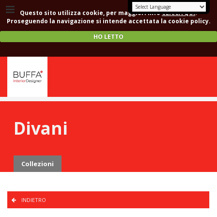
Questo sito utilizza cookie, per maggiori info
CLICCA QUI
.
Proseguendo la navigazione si intende accettata la cookie policy.
HO LETTO
Divani
Collezioni
INDIETRO