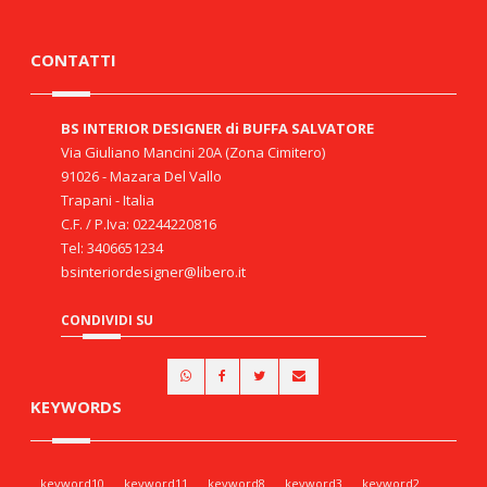
CONTATTI
BS INTERIOR DESIGNER di BUFFA SALVATORE
Via Giuliano Mancini 20A (Zona Cimitero)
91026 - Mazara Del Vallo
Trapani - Italia
C.F. / P.Iva: 02244220816
Tel: 3406651234
bsinteriordesigner@libero.it
CONDIVIDI SU
KEYWORDS
keyword10
keyword11
keyword8
keyword3
keyword2