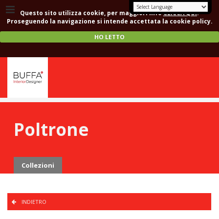
Questo sito utilizza cookie, per maggiori info
CLICCA QUI
.
Proseguendo la navigazione si intende accettata la cookie policy.
HO LETTO
Poltrone
Collezioni
INDIETRO